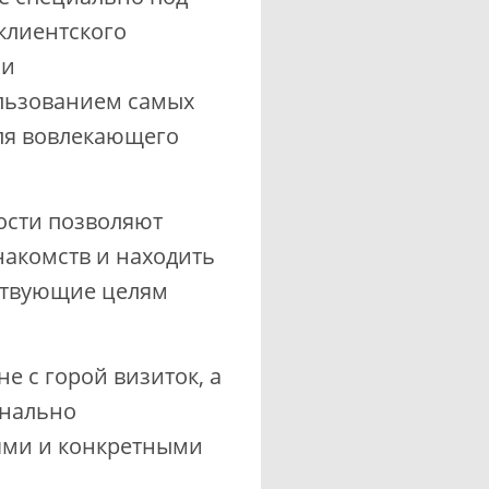
клиентского
ии
льзованием самых
ля вовлекающего
ости позволяют
накомств и находить
ствующие целям
е с горой визиток, а
онально
ями и конкретными