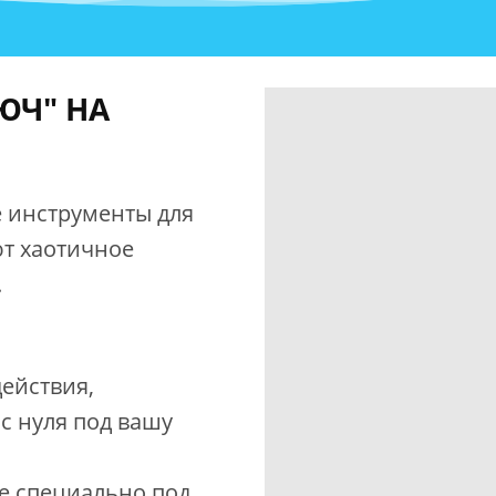
ЮЧ" НА
 инструменты для
т хаотичное
.
ействия,
с нуля под вашу
е специально под