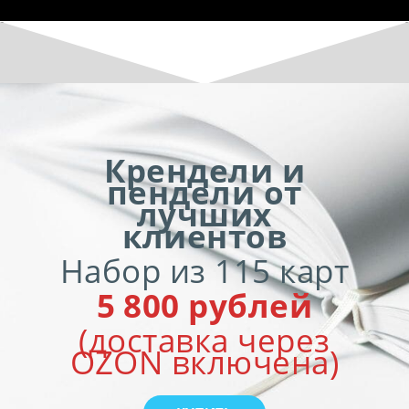
Крендели и
пендели от
лучших
клиентов
Набор из 115 карт
5 800 рублей
(доставка через
OZON включена)