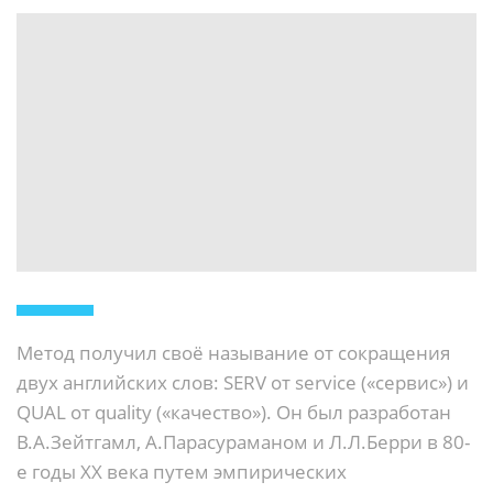
Метод получил своё называние от сокращения
двух английских слов: SERV от service («сервис») и
QUAL от quality («качество»). Он был разработан
В.А.Зейтгамл, А.Парасураманом и Л.Л.Берри в 80-
е годы XX века путем эмпирических